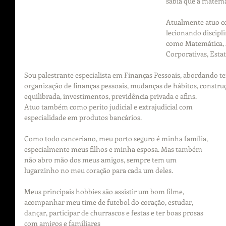
sabia que a matemá
Atualmente atuo co
lecionando discipl
como Matemática, 
Corporativas, Estatí
Sou palestrante especialista em Finanças Pessoais, abordando t
organização de finanças pessoais, mudanças de hábitos, construç
equilibrada, investimentos, previdência privada e afins. 
Atuo também como perito judicial e extrajudicial com 
especialidade em produtos bancários.
Como todo canceriano, meu porto seguro é minha família, 
especialmente meus filhos e minha esposa. Mas também 
não abro mão dos meus amigos, sempre tem um 
lugarzinho no meu coração para cada um deles.
Meus principais hobbies são assistir um bom filme, 
acompanhar meu time de futebol do coração, estudar, 
dançar, participar de churrascos e festas e ter boas prosas 
com amigos e familiares