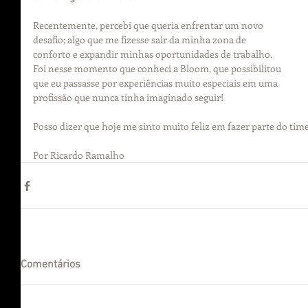
Recentemente, percebi que queria enfrentar um novo 
desafio; algo que me fizesse sair da minha zona de 
conforto e expandir minhas oportunidades de trabalho. 
Foi nesse momento que conheci a Bloom, que possibilitou 
que eu passasse por experiências muito especiais em uma 
profissão que nunca tinha imaginado seguir!
Posso dizer que hoje me sinto muito feliz em fazer parte do time
Por Ricardo Ramalho
Comentários