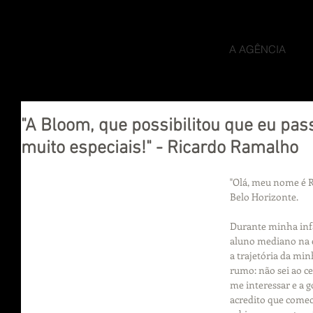
A AGÊNCIA
"A Bloom, que possibilitou que eu pas
muito especiais!" - Ricardo Ramalho
"Olá, meu nome é R
Belo Horizonte.
Durante minha infân
aluno mediano na e
a trajetória da mi
rumo: não sei ao c
me interessar e a g
acredito que comec