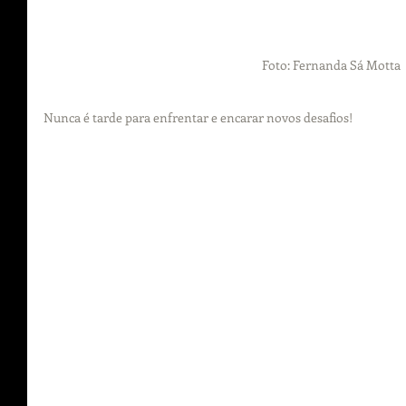
Foto: Fernanda Sá Motta
Nunca é tarde para enfrentar e encarar novos desafios!