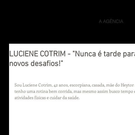
A AGÊNCIA
LUCIENE COTRIM - "Nunca é tarde para
novos desafios!"
Sou Luciene Cotrim, 42 anos, escorpiana, casada, mãe do Heytor (1
tenho uma rotina bem corrida, mas mesmo assim busco tempo e
atividades físicas e cuidar da saúde.