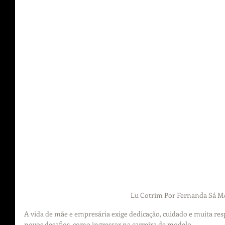
Lu Cotrim Por Fernanda Sá M
A vida de mãe e empresária exige dedicação, cuidado e muita res
novos desafios, como ingressar na carreira de modelo.