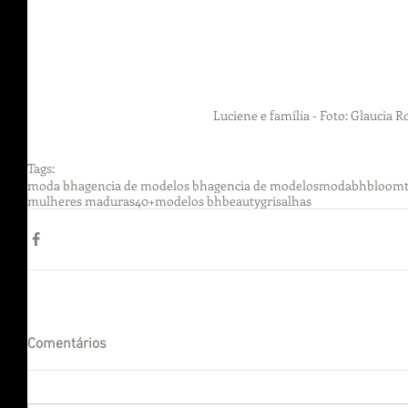
Luciene e família - Foto: Glaucia R
Tags:
moda bh
agencia de modelos bh
agencia de modelos
modabh
bloom
mulheres maduras
40+
modelos bh
beauty
grisalhas
Comentários