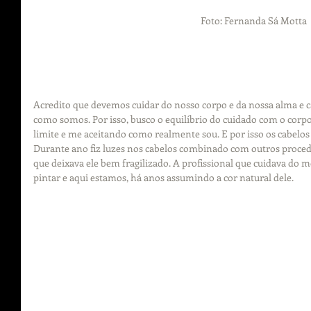
Foto: Fernanda Sá Motta
Acredito que devemos cuidar do nosso corpo e da nossa alma e c
como somos. Por isso, busco o equilíbrio do cuidado com o cor
limite e me aceitando como realmente sou. E por isso os cabelos
Durante ano fiz luzes nos cabelos combinado com outros procedi
que deixava ele bem fragilizado. A profissional que cuidava do m
pintar e aqui estamos, há anos assumindo a cor natural dele.