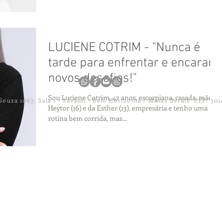
LUCIENE COTRIM - "Nunca é
tarde para enfrentar e encarar
novos desafios!"
Sou Luciene Cotrim, 42 anos, escorpiana, casada, mãe do
ouza 1067, Sala 1 - Savassi - Belo Horizonte / Minas Gerais CEP: 301
Heytor (16) e da Esther (13), empresária e tenho uma
rotina bem corrida, mas...