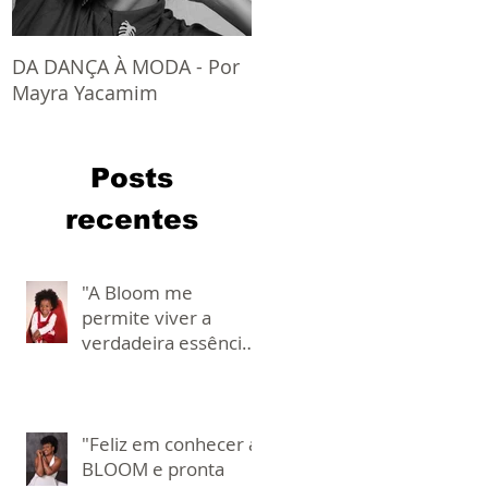
DA DANÇA À MODA - Por
LOOKS - Peças e
Mayra Yacamim
Sobreposições
Posts
recentes
"A Bloom me
permite viver a
verdadeira essência
de ser criança e
descobrir novas
aventuras!" - por Júlia
e Beatriz
"Feliz em conhecer a
BLOOM e pronta