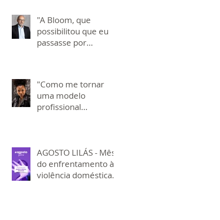
importante, mas ao
"A Bloom, que
mesmo tempo
possibilitou que eu
desafiador, que foi ao
passasse por
completar 60 anos!" -
experiências muito
por Nívia Soares
especiais!" - Ricardo
Ramalho
"Como me tornar
uma modelo
profissional
revolucionou minha
autopercepção!"
Cecilia Camargo
AGOSTO LILÁS - Mês
do enfrentamento à
violência doméstica e
familiar contra a
mulher.