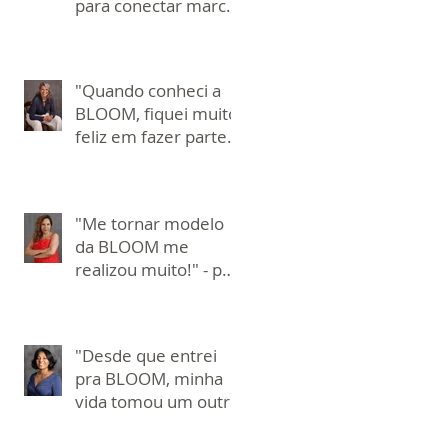
para conectar marcas
às pessoas!" - por
Silvania Mara
"Quando conheci a
BLOOM, fiquei muito
feliz em fazer parte!"
- por Paula Pires
"Me tornar modelo
da BLOOM me
realizou muito!" - por
Mônica Padilha
"Desde que entrei
pra BLOOM, minha
vida tomou um outro
significado, pois veio
em um momento