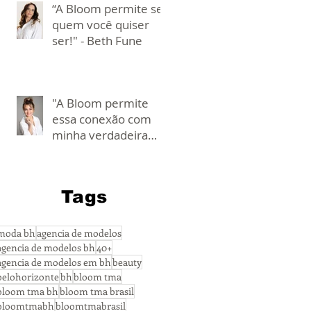
“A Bloom permite ser
quem você quiser
ser!" - Beth Fune
"A Bloom permite
essa conexão com
minha verdadeira
essência!" - Carol
Fleury
Tags
moda bh
agencia de modelos
agencia de modelos bh
40+
agencia de modelos em bh
beauty
belohorizonte
bh
bloom tma
bloom tma bh
bloom tma brasil
bloomtmabh
bloomtmabrasil