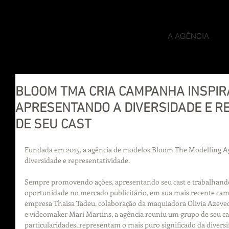
A AGÊNCIA
BLOOM TMA CRIA CAMPANHA INSPIR
APRESENTANDO A DIVERSIDADE E R
DE SEU CAST
Fundada em 2015, a agência de modelos Bloom The Modelling Age
diversidade e representatividade.
Sempre promovendo ações, apresentando seu cast e trabalhand
oportunidade no mercado publicitário, em sua mais recente ca
empresa Thaísa Tadeu, colaboração da maquiadora Olivia Azevedo
e videomaker Mari Martins, a agência reuniu um grupo de seu cas
particularidades, representam o mais puro significado da diversif