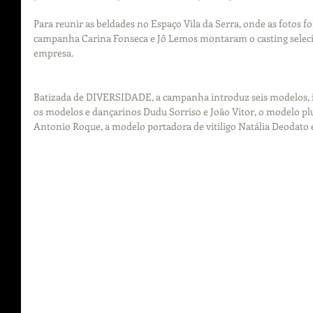
Para reunir as beldades no Espaço Vila da Serra, onde as fotos fo
campanha Carina Fonseca e Jô Lemos montaram o casting selec
empresa.
Batizada de DIVERSIDADE, a campanha introduz seis modelos, i
os modelos e dançarinos Dudu Sorriso e João Vitor, o modelo plu
Antonio Roque, a modelo portadora de vitiligo Natália Deodato 